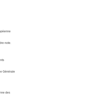
ropéenne
ndre note.
ents
lée Générale
enne des