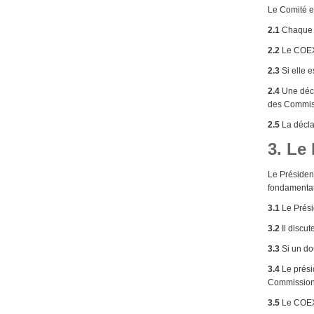
Le Comité e
2.1
Chaque m
2.2
Le COEX 
2.3
Si elle e
2.4
Une décl
des Commiss
2.5
La décla
3. Le
Le Président
fondamentau
3.1
Le Prési
3.2
Il discut
3.3
Si un do
3.4
Le prési
Commissions
3.5
Le COEX 