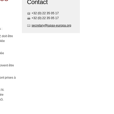
Contact
+32 (0) 22 35 05 17
+32 (0) 22 35 05 17
secretary@iupax-europa.org
s :
 doit être
blée
lée
.
ivent être
nt prises à
.N.
lée
’AG.