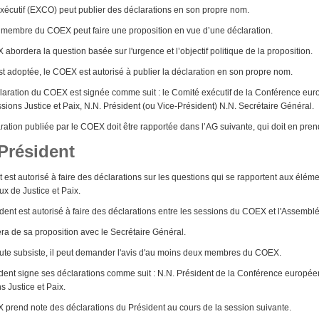
xécutif (EXCO) peut publier des déclarations en son propre nom.
embre du COEX peut faire une proposition en vue d’une déclaration.
abordera la question basée sur l'urgence et l’objectif politique de la proposition.
st adoptée, le COEX est autorisé à publier la déclaration en son propre nom.
aration du COEX est signée comme suit : le Comité exécutif de la Conférence eu
ions Justice et Paix, N.N. Président (ou Vice-Président) N.N. Secrétaire Général.
ration publiée par le COEX doit être rapportée dans l’AG suivante, qui doit en pre
 Président
 est autorisé à faire des déclarations sur les questions qui se rapportent aux élém
x de Justice et Paix.
dent est autorisé à faire des déclarations entre les sessions du COEX et l'Assemb
era de sa proposition avec le Secrétaire Général.
ute subsiste, il peut demander l'avis d'au moins deux membres du COEX.
dent signe ses déclarations comme suit : N.N. Président de la Conférence europé
 Justice et Paix.
prend note des déclarations du Président au cours de la session suivante.