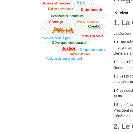
retour
1. La
La Conféren
1.1
Une décl
envoyée au 
Générale an
1.2
Le COEX 
Générale. Le
1.3
Les prop
envoyées au
1.4
Les décl
sa fin.
1.5
La décla
Président et
Générale) l’
2. Le