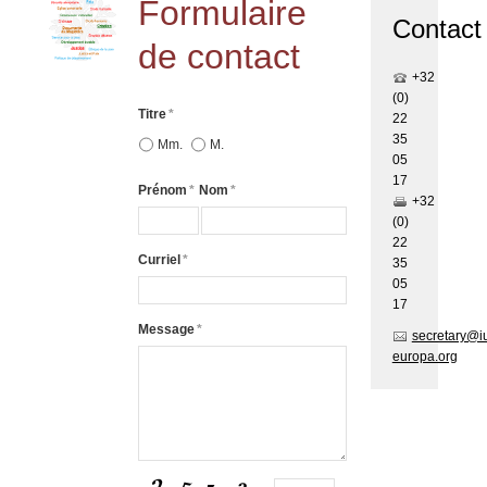
Formulaire
Contact
de contact
+32
(0)
Titre
*
22
35
Mm.
M.
05
17
Prénom
*
Nom
*
+32
(0)
22
Curriel
*
35
05
17
Message
*
secretary@i
europa.org