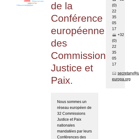
de la
(0)
22
Conférence
35
05
européenne
17
+32
des
(0)
22
Commissions
35
05
17
Justice et
secretary@i
Paix.
europa.org
Nous sommes un
réseau européen de
32 Commissions
Justice et Paix
nationales
mandatées par leurs
Conférences des