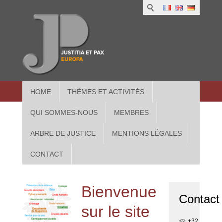
1
IUS
2
in
3
Athe
HOME
THÈMES ET ACTIVITÉS
QUI SOMMES-NOUS
MEMBRES
ARBRE DE JUSTICE
MENTIONS LÉGALES
CONTACT
Bienvenue
Contact
sur le site
+32