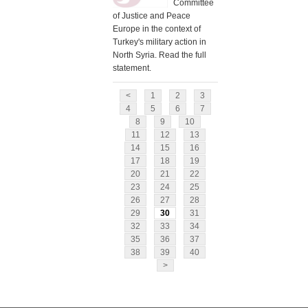
Committee
of Justice and Peace
Europe in the context of
Turkey's military action in
North Syria. Read the full
statement.
<
1
2
3
4
5
6
7
8
9
10
11
12
13
14
15
16
17
18
19
20
21
22
23
24
25
26
27
28
29
30
31
32
33
34
35
36
37
38
39
40
>