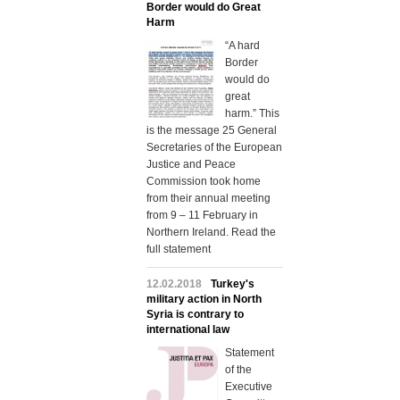
Border would do Great
Harm
“A hard
Border
would do
great
harm.” This
is the message 25 General
Secretaries of the European
Justice and Peace
Commission took home
from their annual meeting
from 9 – 11 February in
Northern Ireland. Read the
full statement
12.02.2018
Turkey's
military action in North
Syria is contrary to
international law
Statement
of the
Executive