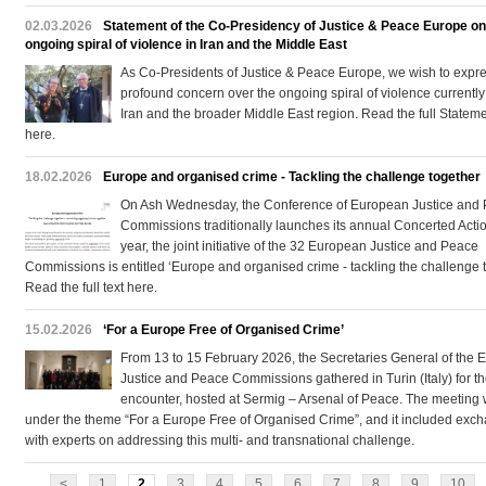
02.03.2026
Statement of the Co-Presidency of Justice & Peace Europe on
ongoing spiral of violence in Iran and the Middle East
As Co-Presidents of Justice & Peace Europe, we wish to expr
profound concern over the ongoing spiral of violence currently a
Iran and the broader Middle East region. Read the full Statem
here.
18.02.2026
Europe and organised crime - Tackling the challenge together
On Ash Wednesday, the Conference of European Justice and
Commissions traditionally launches its annual Concerted Actio
year, the joint initiative of the 32 European Justice and Peace
Commissions is entitled ‘Europe and organised crime - tackling the challenge t
Read the full text here.
15.02.2026
‘For a Europe Free of Organised Crime’
From 13 to 15 February 2026, the Secretaries General of the
Justice and Peace Commissions gathered in Turin (Italy) for th
encounter, hosted at Sermig – Arsenal of Peace. The meeting
under the theme “For a Europe Free of Organised Crime”, and it included exc
with experts on addressing this multi- and transnational challenge.
<
1
2
3
4
5
6
7
8
9
10