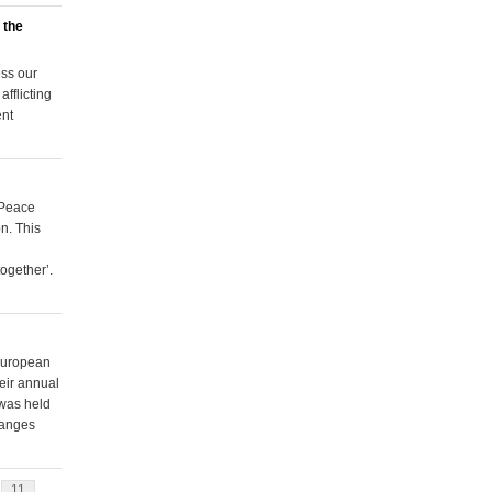
 the
ess our
fflicting
ent
 Peace
n. This
ogether’.
 European
eir annual
 was held
hanges
11