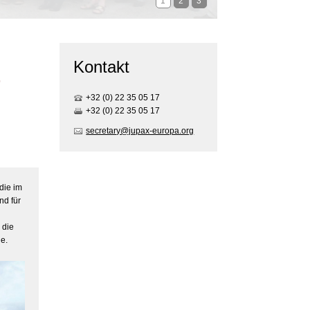
1
2
3
Kontakt
r
+32 (0) 22 35 05 17
+32 (0) 22 35 05 17
secretary@jupax-europa.org
die im
nd für
 die
he.