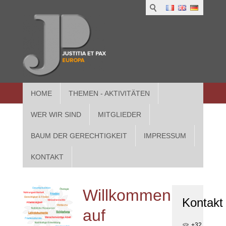
1
IUS
2
in
3
Athe
HOME
THEMEN - AKTIVITÄTEN
WER WIR SIND
MITGLIEDER
BAUM DER GERECHTIGKEIT
IMPRESSUM
KONTAKT
Willkommen
Kontakt
auf
+32