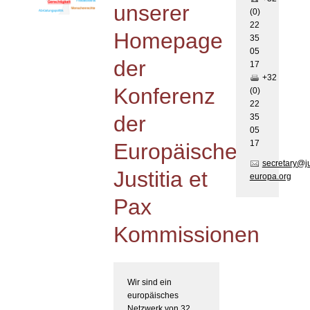
unserer
(0)
22
Homepage
35
05
der
17
+32
Konferenz
(0)
22
der
35
05
17
Europäischen
secretary@j
Justitia et
europa.org
Pax
Kommissionen
Wir sind ein
europäisches
Netzwerk von 32