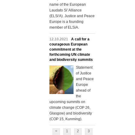
name of the European
Laudato Si' Alliance
(ELSi'A). Justice and Peace
Europe is a founding
member of ELSiA.
12.10.2021
A call for a
courageous European
commitment at the
forthcoming UN climate
and biodiversity summits
Statement
of Justice
and Peace
Europe
ahead of
the
upcoming summits on
climate change (COP 26,
Glasgow) and biodiversity
(COP 15, Kunming).
<
1
2
3