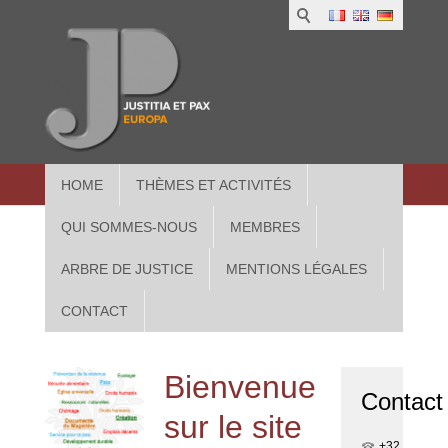
1
IUS
2
in
3
Athe
HOME
THÈMES ET ACTIVITÉS
QUI SOMMES-NOUS
MEMBRES
ARBRE DE JUSTICE
MENTIONS LÉGALES
CONTACT
Bienvenue
Contact
sur le site
+32