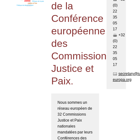
de la
(0)
22
Conférence
35
05
européenne
17
+32
des
(0)
22
Commissions
35
05
17
Justice et
secretary@i
Paix.
europa.org
Nous sommes un
réseau européen de
32 Commissions
Justice et Paix
nationales
mandatées par leurs
Conférences des