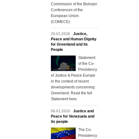
Commission of the Bishops’
Conferences of the
European Union
(COMECE).
20.01.2026
Justice,
Peace and Human Dignity
for Greenland and its
People
Statement
of the Co-
Presidency
of Justice & Peace Europe
in the context of recent
developments concerning
Greenland. Read the full
Statement here.
06.01.2026
Justice and
Peace for Venezuela and
its people
The Co-
Presidency