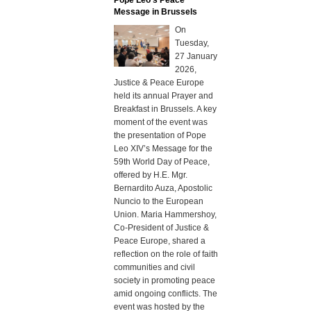
Pope Leo’s Peace
Message in Brussels
On
Tuesday,
27 January
2026,
Justice & Peace Europe
held its annual Prayer and
Breakfast in Brussels. A key
moment of the event was
the presentation of Pope
Leo XIV’s Message for the
59th World Day of Peace,
offered by H.E. Mgr.
Bernardito Auza, Apostolic
Nuncio to the European
Union. Maria Hammershoy,
Co-President of Justice &
Peace Europe, shared a
reflection on the role of faith
communities and civil
society in promoting peace
amid ongoing conflicts. The
event was hosted by the