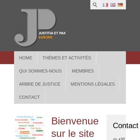
1
IUS
2
in
3
Athe
HOME
THÈMES ET ACTIVITÉS
QUI SOMMES-NOUS
MEMBRES
ARBRE DE JUSTICE
MENTIONS LÉGALES
CONTACT
Bienvenue
Contact
sur le site
+32