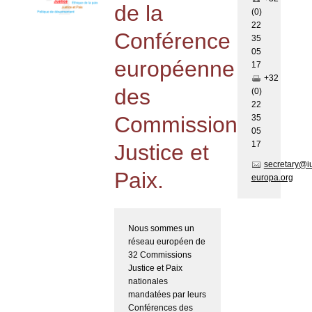
de la
(0)
22
Conférence
35
05
européenne
17
+32
des
(0)
22
Commissions
35
05
17
Justice et
secretary@i
Paix.
europa.org
Nous sommes un
réseau européen de
32 Commissions
Justice et Paix
nationales
mandatées par leurs
Conférences des