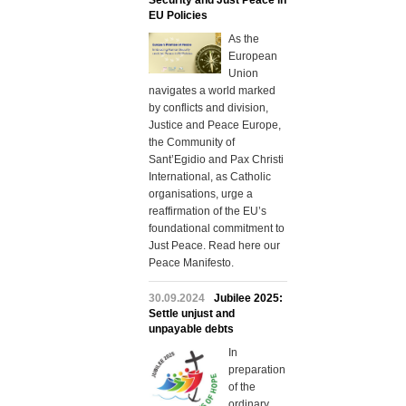
Security and Just Peace in
EU Policies
As the
European
Union
navigates a world marked
by conflicts and division,
Justice and Peace Europe,
the Community of
Sant’Egidio and Pax Christi
International, as Catholic
organisations, urge a
reaffirmation of the EU’s
foundational commitment to
Just Peace. Read here our
Peace Manifesto.
30.09.2024
Jubilee 2025:
Settle unjust and
unpayable debts
In
preparation
of the
ordinary