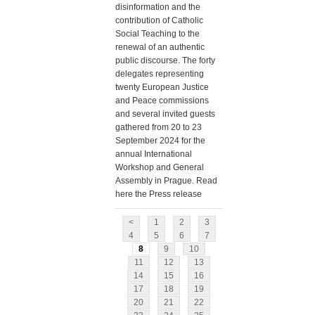
disinformation and the
contribution of Catholic
Social Teaching to the
renewal of an authentic
public discourse. The forty
delegates representing
twenty European Justice
and Peace commissions
and several invited guests
gathered from 20 to 23
September 2024 for the
annual International
Workshop and General
Assembly in Prague. Read
here the Press release
<
1
2
3
4
5
6
7
8
9
10
11
12
13
14
15
16
17
18
19
20
21
22