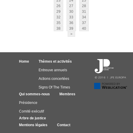
23
24
25
26
27
28
29
30
31
32
33
34
35
36
37
38
39
40
>
Home
Thèmes et activités
Entreuve annuels
Actions concertées
Signs Of The Times
Qui sommes-nous
Membres
Présidence
Comité exécutif
Arbre de justice
Mentions légales
Contact