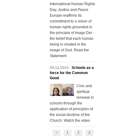
International Human Rights
Day, Justice and Peace
Europe reaffirms its
commitment to a vision of
human rights grounded in
the principle of Imago Dei -
the belief that each human
being is created in the
image of God. Read the
Statement
09.12.2024
Schools as a
force for the Common
Good
Civic and
spiritual
renewal in
schools through the
application of principles of
the social doctrine of the
Church. Watch the video
<
1
2
3