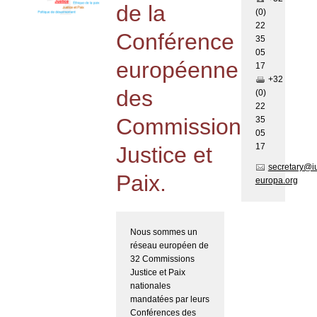
de la
(0)
22
Conférence
35
05
européenne
17
+32
des
(0)
22
Commissions
35
05
17
Justice et
secretary@i
Paix.
europa.org
Nous sommes un
réseau européen de
32 Commissions
Justice et Paix
nationales
mandatées par leurs
Conférences des