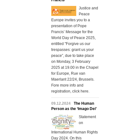
Francis
Justice and
Peace
Europe invites you to a
presentation of Pope
Francis’ Message for the
World Day of Peace 2025,
entitled "Forgive us our
trespasses: grant us your
peace”, due to take place
on Monday, 3 February
2025 at 19.00 in the Chapel
for Europe, Rue van
Maerlant 22/24, Brussels.
Fore more info and
registration, click here.
09.12.2024
The Human
Person as the ‘Imago Dei’
Statement
on
International Human Rights
Day 2024. On this