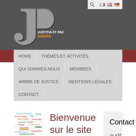
1
IUS
2
in
3
Athe
HOME
THÈMES ET ACTIVITÉS
QUI SOMMES-NOUS
MEMBRES
ARBRE DE JUSTICE
MENTIONS LÉGALES
CONTACT
Bienvenue
Contact
sur le site
+32