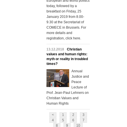
European and world politics
today, followed by a
breakfast on Friday, 25
January 2019 from 8.00-
9.30 at the Secretariat of
COMECE in Brussels. For
more details and
registration, click here.
13.12.2018
Christian
values and human rights:
myth or reality in troubled
times?
Annual
Justice and
Peace
Lecture of
Prof. Jean-Paul Lehners on
Christian Values and
Human Rights
<
1
2
3
4
5
6
7
8
9
10