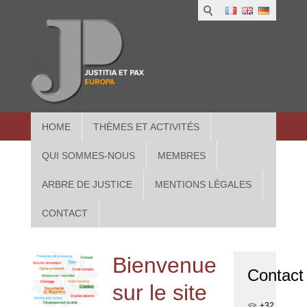
1
IUS
2
in
3
Athe
HOME
THÈMES ET ACTIVITÉS
QUI SOMMES-NOUS
MEMBRES
ARBRE DE JUSTICE
MENTIONS LÉGALES
CONTACT
Bienvenue
Contact
sur le site
+32