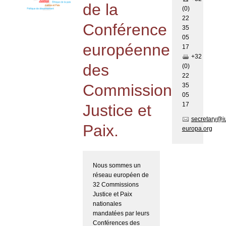
de la
(0)
22
Conférence
35
05
européenne
17
+32
des
(0)
22
Commissions
35
05
17
Justice et
secretary@i
Paix.
europa.org
Nous sommes un
réseau européen de
32 Commissions
Justice et Paix
nationales
mandatées par leurs
Conférences des