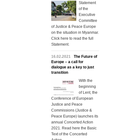
Statement
of the
Executive
Committee
of Justice & Peace Europe
on the situation in Myanmar.
Click here to read the full
Statement.
16.02.2021
The Future of
Europe – a call for
dialogue as a key to just
transition
With the
beginning
of Lent, the
Conference of European
Justice and Peace
Commissions (Justice &
Peace Europe) launches its
annual Concerted Action
2021. Read here the Basic
Text of the Concerted