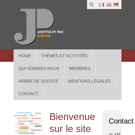
1
IUS
2
in
3
Athe
HOME
THÈMES ET ACTIVITÉS
QUI SOMMES-NOUS
MEMBRES
ARBRE DE JUSTICE
MENTIONS LÉGALES
CONTACT
Bienvenue
Contact
sur le site
+32