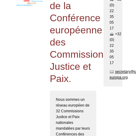
de la
(0)
22
Conférence
35
05
européenne
17
+32
des
(0)
22
Commissions
35
05
17
Justice et
secretary@i
Paix.
europa.org
Nous sommes un
réseau européen de
32 Commissions
Justice et Paix
nationales
mandatées par leurs
Conférences des