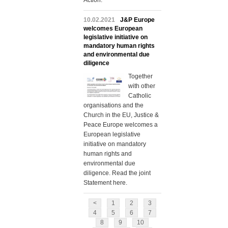
Action.
10.02.2021
J&P Europe
welcomes European
legislative initiative on
mandatory human rights
and environmental due
diligence
Together
with other
Catholic
organisations and the
Church in the EU, Justice &
Peace Europe welcomes a
European legislative
initiative on mandatory
human rights and
environmental due
diligence. Read the joint
Statement here.
<
1
2
3
4
5
6
7
8
9
10