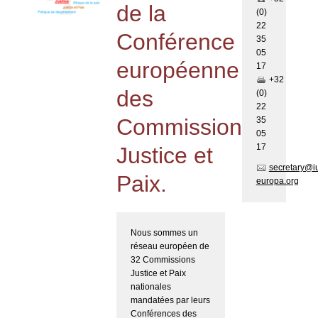
de la
(0)
22
Conférence
35
05
européenne
17
+32
des
(0)
22
Commissions
35
05
17
Justice et
secretary@i
Paix.
europa.org
Nous sommes un
réseau européen de
32 Commissions
Justice et Paix
nationales
mandatées par leurs
Conférences des