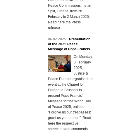
European Justice and
Peace Commissions met in
Split, Croatia, from 28
February to 2 March 2025.
Read here the Press
release
06.02.2025
Presentation
of the 2025 Peace
Message of Pope Francis
On Monday,
3 February
2025,
Justice &
Peace Europe organised an
event at the Chapel for
Europe in Brussels to
present Pope Francis’
Message for the World Day
of Peace 2025, entitled
"Forgive us our trespasses:
grant us your peace”. Read
here the respective
speeches and comments.