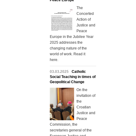
Peace Europe
The
Concerted
Action of
Justice and
Peace
Europe in the Jubilee Year
2025 addresses the
changing nature of the
world of work. Read it
here.
03.03.2025
Catholic
Social Teaching in times of
Geopolitical Change
On the
invitation of
the
Croatian
Justice and
Peace
Commission, the
secretaries general of the