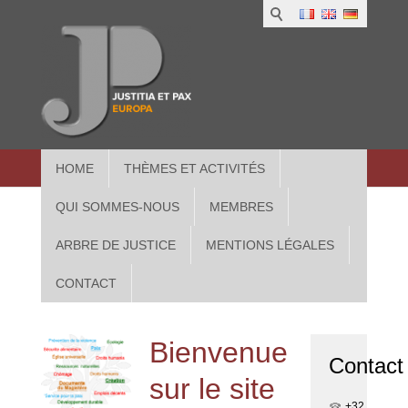
1
IUS
2
in
3
Athe
HOME
THÈMES ET ACTIVITÉS
QUI SOMMES-NOUS
MEMBRES
ARBRE DE JUSTICE
MENTIONS LÉGALES
CONTACT
Bienvenue
Contact
sur le site
+32