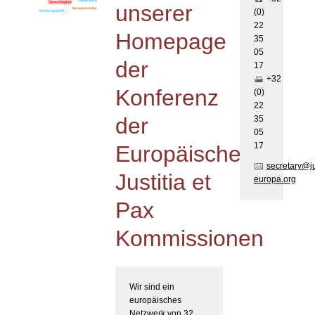
unserer
(0)
22
Homepage
35
05
der
17
+32
Konferenz
(0)
22
der
35
05
17
Europäischen
secretary@j
Justitia et
europa.org
Pax
Kommissionen
Wir sind ein
europäisches
Netzwerk von 32