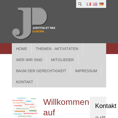
1
IUS
2
in
3
Athe
HOME
THEMEN - AKTIVITÄTEN
WER WIR SIND
MITGLIEDER
BAUM DER GERECHTIGKEIT
IMPRESSUM
KONTAKT
Willkommen
Kontakt
auf
+32