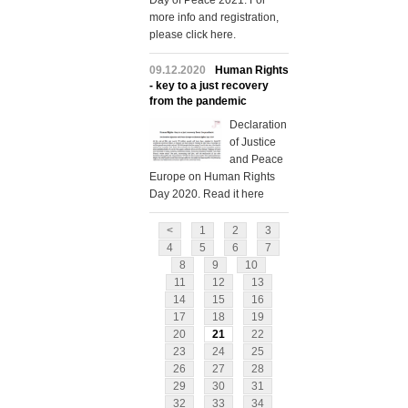
Day of Peace 2021. For
more info and registration,
please click here.
09.12.2020
Human Rights
- key to a just recovery
from the pandemic
Declaration
of Justice
and Peace
Europe on Human Rights
Day 2020. Read it here
<
1
2
3
4
5
6
7
8
9
10
11
12
13
14
15
16
17
18
19
20
21
22
23
24
25
26
27
28
29
30
31
32
33
34