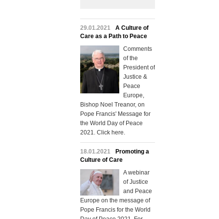
29.01.2021
A Culture of
Care as a Path to Peace
Comments
of the
President of
Justice &
Peace
Europe,
Bishop Noel Treanor, on
Pope Francis' Message for
the World Day of Peace
2021. Click here.
18.01.2021
Promoting a
Culture of Care
A webinar
of Justice
and Peace
Europe on the message of
Pope Francis for the World