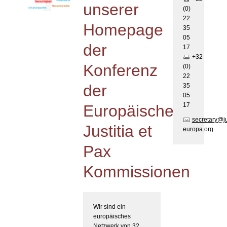
unserer
(0)
22
Homepage
35
05
der
17
+32
Konferenz
(0)
22
der
35
05
17
Europäischen
secretary@j
Justitia et
europa.org
Pax
Kommissionen
Wir sind ein
europäisches
Netzwerk von 32