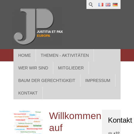
1
IUS
2
in
3
Athe
HOME
THEMEN - AKTIVITÄTEN
WER WIR SIND
MITGLIEDER
BAUM DER GERECHTIGKEIT
IMPRESSUM
KONTAKT
Willkommen
Kontakt
auf
+32