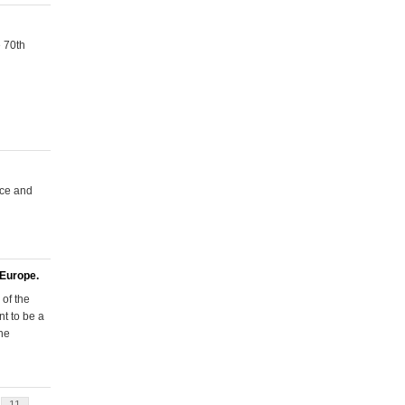
e 70th
ice and
 Europe.
of the
nt to be a
the