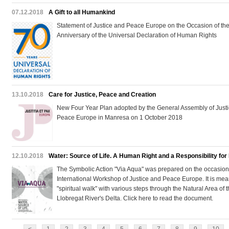
07.12.2018
A Gift to all Humankind
Statement of Justice and Peace Europe on the Occasion of th
Anniversary of the Universal Declaration of Human Rights
13.10.2018
Care for Justice, Peace and Creation
New Four Year Plan adopted by the General Assembly of Just
Peace Europe in Manresa on 1 October 2018
12.10.2018
Water: Source of Life. A Human Right and a Responsibility for
The Symbolic Action "Via Aqua" was prepared on the occasion 
International Workshop of Justice and Peace Europe. It is mea
"spiritual walk" with various steps through the Natural Area of 
Llobregat River's Delta. Click here to read the document.