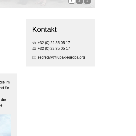
1
2
3
Kontakt
r
+32 (0) 22 35 05 17
+32 (0) 22 35 05 17
secretary@jupax-europa.org
die im
nd für
 die
he.