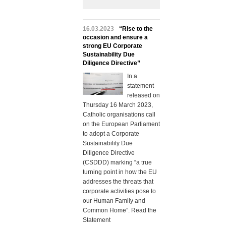
16.03.2023
“Rise to the
occasion and ensure a
strong EU Corporate
Sustainability Due
Diligence Directive”
In a
statement
released on
Thursday 16 March 2023,
Catholic organisations call
on the European Parliament
to adopt a Corporate
Sustainability Due
Diligence Directive
(CSDDD) marking “a true
turning point in how the EU
addresses the threats that
corporate activities pose to
our Human Family and
Common Home”. Read the
Statement