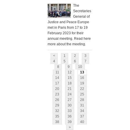
The
Secretaries
General of
Justice and Peace Europe
met in Paris from 17 to 19
February 2023 for their
annual meeting. Read here
more about the meeting.
<
1
2
3
4
5
6
7
8
9
10
11
12
13
14
15
16
17
18
19
20
21
22
23
24
25
26
27
28
29
30
31
32
33
34
35
36
37
38
39
40
>