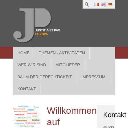
1
IUS
2
in
3
Athe
HOME
THEMEN - AKTIVITÄTEN
WER WIR SIND
MITGLIEDER
BAUM DER GERECHTIGKEIT
IMPRESSUM
KONTAKT
Willkommen
Kontakt
auf
+32