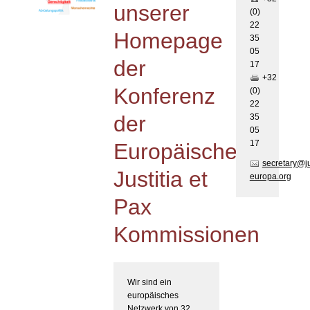
unserer
(0)
22
Homepage
35
05
der
17
+32
Konferenz
(0)
22
der
35
05
17
Europäischen
secretary@j
Justitia et
europa.org
Pax
Kommissionen
Wir sind ein
europäisches
Netzwerk von 32