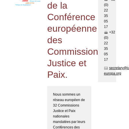
de la
(0)
22
Conférence
35
05
européenne
17
+32
des
(0)
22
Commissions
35
05
17
Justice et
secretary@i
Paix.
europa.org
Nous sommes un
réseau européen de
32 Commissions
Justice et Paix
nationales
mandatées par leurs
Conférences des