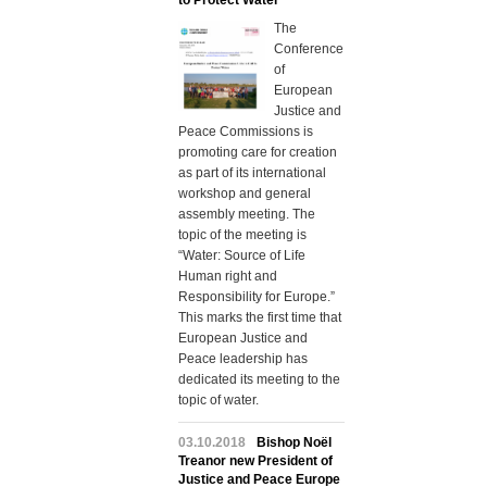
to Protect Water
The
Conference
of
European
Justice and
Peace Commissions is
promoting care for creation
as part of its international
workshop and general
assembly meeting. The
topic of the meeting is
“Water: Source of Life
Human right and
Responsibility for Europe.”
This marks the first time that
European Justice and
Peace leadership has
dedicated its meeting to the
topic of water.
03.10.2018
Bishop Noël
Treanor new President of
Justice and Peace Europe