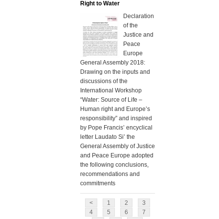
Right to Water
Declaration
of the
Justice and
Peace
Europe
General Assembly 2018:
Drawing on the inputs and
discussions of the
International Workshop
“Water: Source of Life –
Human right and Europe’s
responsibility” and inspired
by Pope Francis’ encyclical
letter Laudato Si’ the
General Assembly of Justice
and Peace Europe adopted
the following conclusions,
recommendations and
commitments
<
1
2
3
4
5
6
7