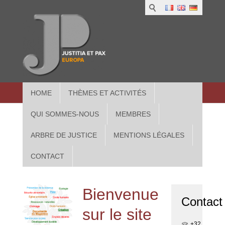
1
IUS
2
in
3
Athe
HOME
THÈMES ET ACTIVITÉS
QUI SOMMES-NOUS
MEMBRES
ARBRE DE JUSTICE
MENTIONS LÉGALES
CONTACT
Bienvenue
Contact
sur le site
+32