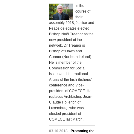
In the
course of
their
assembly 2018, Justice and
Peace delegates elected
Bishop Noël Treanor as the
new president of the
network. Dr Treanor is
Bishop of Down and
Connor (Northern Ireland).
He is member of the
Commission for Social
Issues and International
Affairs of the Irish Bishops’
conference and Vice-
president of COMECE. He
replaces Archbishop Jean-
Claude Hollerich of
Luxemburg, who was
elected president of
COMECE last March.
03.10.2018
Promoting the