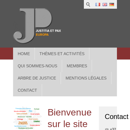
1
IUS
2
in
3
Athe
HOME
THÈMES ET ACTIVITÉS
QUI SOMMES-NOUS
MEMBRES
ARBRE DE JUSTICE
MENTIONS LÉGALES
CONTACT
Bienvenue
Contact
sur le site
+32