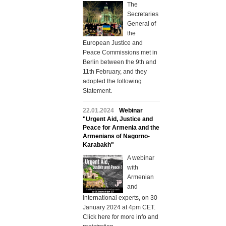
The
Secretaries
General of
the
European Justice and
Peace Commissions met in
Berlin between the 9th and
11th February, and they
adopted the following
Statement.
22.01.2024
Webinar
"Urgent Aid, Justice and
Peace for Armenia and the
Armenians of Nagorno-
Karabakh"
A webinar
with
Armenian
and
international experts, on 30
January 2024 at 4pm CET.
Click here for more info and