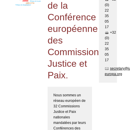
de la
(0)
22
Conférence
35
05
européenne
17
+32
des
(0)
22
Commissions
35
05
17
Justice et
secretary@i
Paix.
europa.org
Nous sommes un
réseau européen de
32 Commissions
Justice et Paix
nationales
mandatées par leurs
Conférences des