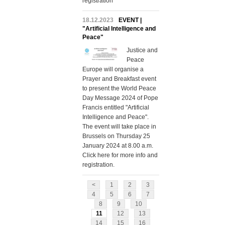
registration
18.12.2023
EVENT |
"Artificial Intelligence and
Peace"
Justice and
Peace
Europe will organise a
Prayer and Breakfast event
to present the World Peace
Day Message 2024 of Pope
Francis entitled "Artificial
Intelligence and Peace".
The event will take place in
Brussels on Thursday 25
January 2024 at 8.00 a.m.
Click here for more info and
registration.
<
1
2
3
4
5
6
7
8
9
10
11
12
13
14
15
16