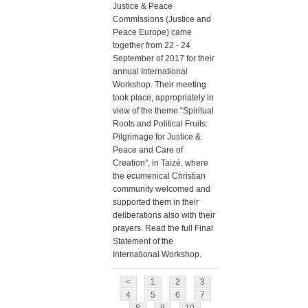
Justice & Peace
Commissions (Justice and
Peace Europe) came
together from 22 - 24
September of 2017 for their
annual International
Workshop. Their meeting
took place, appropriately in
view of the theme “Spiritual
Roots and Political Fruits:
Pilgrimage for Justice &
Peace and Care of
Creation”, in Taizé, where
the ecumenical Christian
community welcomed and
supported them in their
deliberations also with their
prayers. Read the full Final
Statement of the
International Workshop.
<
1
2
3
4
5
6
7