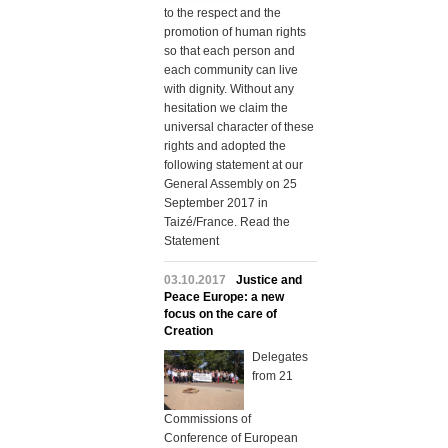
to the respect and the
promotion of human rights
so that each person and
each community can live
with dignity. Without any
hesitation we claim the
universal character of these
rights and adopted the
following statement at our
General Assembly on 25
September 2017 in
Taizé/France. Read the
Statement
03.10.2017
Justice and
Peace Europe: a new
focus on the care of
Creation
Delegates
from 21
Commissions of
Conference of European