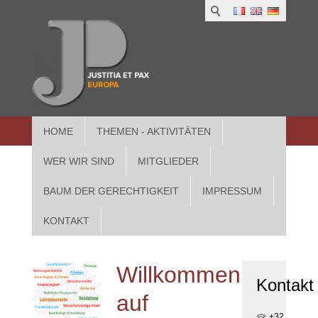
1
IUS
2
in
3
Athe
HOME
THEMEN - AKTIVITÄTEN
WER WIR SIND
MITGLIEDER
BAUM DER GERECHTIGKEIT
IMPRESSUM
KONTAKT
Willkommen
Kontakt
auf
+32