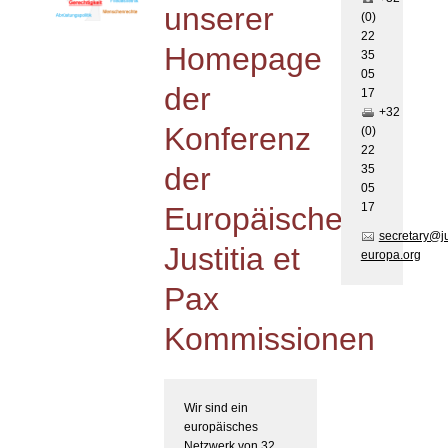
unserer
(0)
22
Homepage
35
05
der
17
+32
Konferenz
(0)
22
der
35
05
17
Europäischen
secretary@j
Justitia et
europa.org
Pax
Kommissionen
Wir sind ein
europäisches
Netzwerk von 32