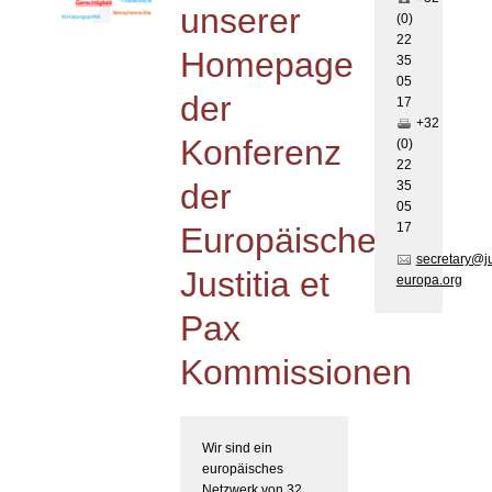
unserer
(0)
22
Homepage
35
05
der
17
+32
Konferenz
(0)
22
der
35
05
17
Europäischen
secretary@j
Justitia et
europa.org
Pax
Kommissionen
Wir sind ein
europäisches
Netzwerk von 32