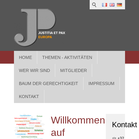
1
IUS
2
in
3
Athe
HOME
THEMEN - AKTIVITÄTEN
WER WIR SIND
MITGLIEDER
BAUM DER GERECHTIGKEIT
IMPRESSUM
KONTAKT
Willkommen
Kontakt
auf
+32