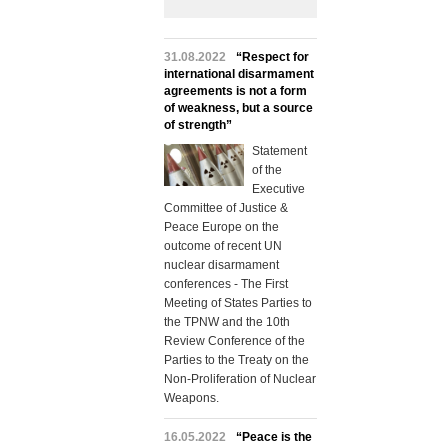
31.08.2022
“Respect for
international disarmament
agreements is not a form
of weakness, but a source
of strength”
Statement
of the
Executive
Committee of Justice &
Peace Europe on the
outcome of recent UN
nuclear disarmament
conferences - The First
Meeting of States Parties to
the TPNW and the 10th
Review Conference of the
Parties to the Treaty on the
Non-Proliferation of Nuclear
Weapons.
16.05.2022
“Peace is the