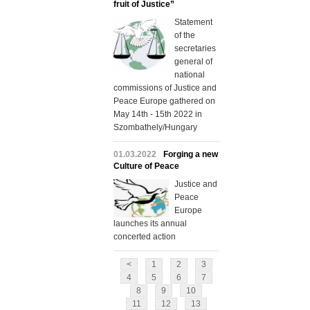
fruit of Justice”
Statement
of the
secretaries
general of
national
commissions of Justice and
Peace Europe gathered on
May 14th - 15th 2022 in
Szombathely/Hungary
01.03.2022
Forging a new
Culture of Peace
Justice and
Peace
Europe
launches its annual
concerted action
<
1
2
3
4
5
6
7
8
9
10
11
12
13